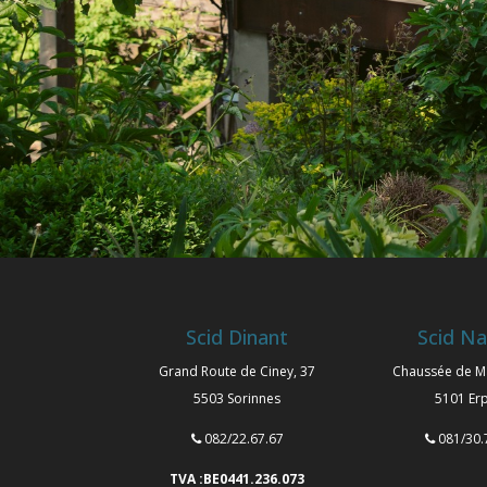
Scid Dinant
Scid N
Grand Route de Ciney, 37
Chaussée de M
5503 Sorinnes
5101 Er
082/22.67.67
081/30.
TVA :BE0441.236.073