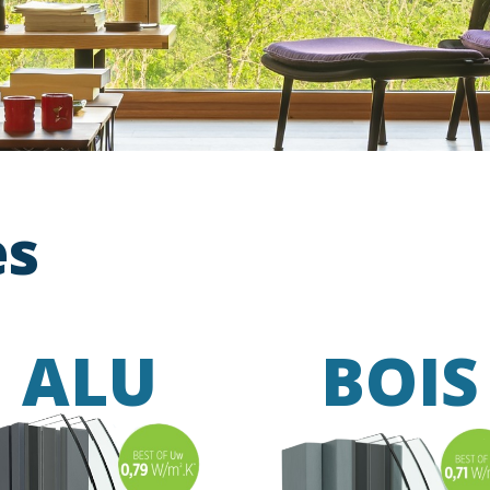
es
ALU
BOIS