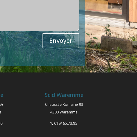
Envoyer
re
Scid Waremme
93
Chaussée Romaine 93
s
4300 Waremme
50
019/ 65.73.85