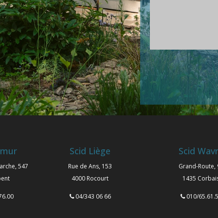
amur
Scid Liège
Scid Wav
arche, 547
Rue de Ans, 153
Grand-Route, 
pent
4000 Rocourt
1435 Corbai
76.00
04/343 06 66
010/65.61.