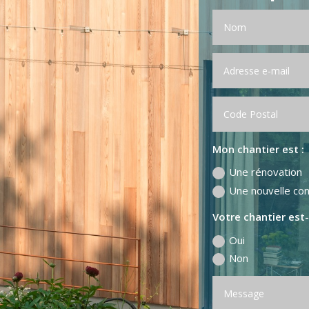
Mon chantier est :
Une rénovation
Une nouvelle con
Votre chantier est-
Oui
Non