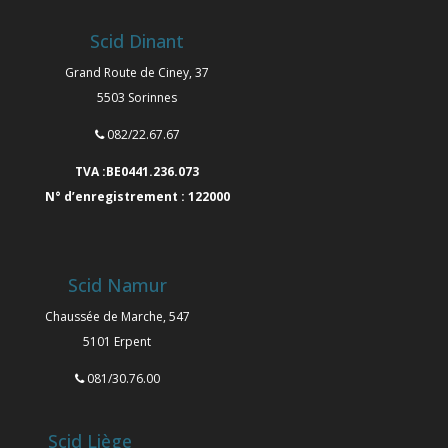
Scid Dinant
Grand Route de Ciney, 37
5503 Sorinnes
082/22.67.67
TVA :BE0441.236.073
N° d’enregistrement : 122000
Scid Namur
Chaussée de Marche, 547
5101 Erpent
081/30.76.00
Scid Liège