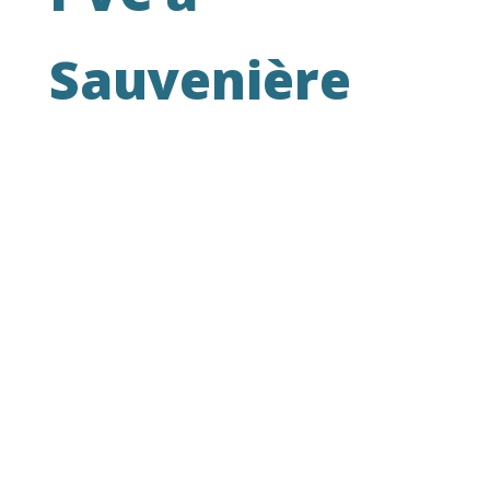
Sauvenière
« Cette maison est celle où j’ai grandi.
Lorsque mes parents ont décidé de
s’installer à l’étranger, ma femme et moi y
avons emménagé. La situation était
parfaite pour nous : distance raisonnable
par rapport à notre travail, proximité des
écoles et des commerces… Nous ne
pouvions pas trouver mieux.
Mais il était important que la maison nous
ressemble, nous voulions y apporter notre