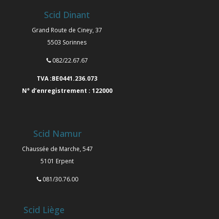
Scid Dinant
Grand Route de Ciney, 37
5503 Sorinnes
082/22.67.67
TVA :BE0441.236.073
N° d’enregistrement : 122000
Scid Namur
Chaussée de Marche, 547
5101 Erpent
081/30.76.00
Scid Liège