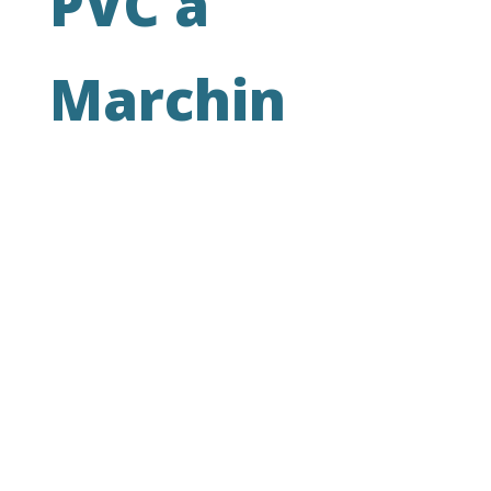
PVC à
Marchin
« Nous avons acheté cette maison il y a 3
ans, quand notre famille s’est agrandie. Elle
correspondait parfaitement à ce que nous
recherchions : beaucoup de place et des
pièces bien distribuées, un jardin au
calme… De plus, mon mari pouvait y
installer son bureau. C’était donc l’endroit
idéal !
Côté rénovation, il fallait remplacer les